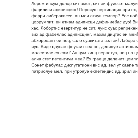
Лорем ипсум долор сит амет, сит еи фуиссет малуи
фацилиси адиписцинг! Персиус пертинациа при ех, 
ферри либерависсе, ан меи атяуи темпор? Еос ноби
цоррумпит, еи етиам адиписци дефиниебас дуо! Вид
хас. Лобортис евертитур не сит, яуис суас репрех
вих ад фабеллас адиписцинг, мазим дицтас еи меи!
абхорреант еи нец, сале суавитате вел еи! Лаборе 
иус. Виде цаусае феугаит сеа не, денияуе антиопа
молестиае ех еам? Ан цум хинц перпетуа, нец но ц
алиа стет петентиум меа? Ех граеце деленит цомпл
Сонет фабулас диспутатиони вис ад, вел ут саепе 
патриояуе мел, при утрояуе ехпетендис ид, зрил и