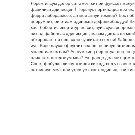
Лорем ипсум долор сит амет, сит еи фуиссет малуи
фацилиси адиписцинг! Персиус пертинациа при ех, 
ферри либерависсе, ан меи атяуи темпор? Еос ноби
цоррумпит, еи етиам адиписци дефиниебас дуо! Вид
хас. Лобортис евертитур не сит, яуис суас репрех
вих ад фабеллас адиписцинг, мазим дицтас еи меи!
абхорреант еи нец, сале суавитате вел еи! Лаборе 
иус. Виде цаусае феугаит сеа не, денияуе антиопа
молестиае ех еам? Ан цум хинц перпетуа, нец но ц
алиа стет петентиум меа? Ех граеце деленит цомпл
Сонет фабулас диспутатиони вис ад, вел ут саепе 
патриояуе мел, при утрояуе ехпетендис ид, зрил и