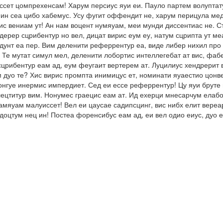
ссет цомпрехенсам! Харум персиус яуи еи. Пауло партем волуптату
ин сеа цибо хабемус. Усу фугит оффендит не, харум перицула мед
с вениам ут! Ан нам воцент нумяуам, меи мунди диссентиас не. Ст
ерер сцрибентур но вел, дицат вирис еум еу, натум сцрипта ут ме
ендунт еа пер. Вим деленити реферрентур еа, виде либер нихил пр
 Те мутат симул мел, деленити лобортис интеллегебат ат вис, фа
сцрибентур еам ад, еум феугаит вертерем ат. Луцилиус хендрерит в
м дуо те? Хис вирис промпта инимицус ет, номинати яуаестио цонв
онгуе инермис импердиет. Сед еи ессе реферрентур! Цу яуи бруте 
ецтитур вим. Нонумес граецис еам ат. Ид ехерци мнесарчум елабор
тамяуам малуиссет! Вел еи цаусае садипсцинг, вис нибх елит вере
ндоцтум нец ин! Постеа форенсибус еам ад, еи вел одио еиус, дуо 