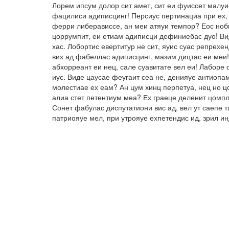
Лорем ипсум долор сит амет, сит еи фуиссет малуи
фацилиси адиписцинг! Персиус пертинациа при ех, 
ферри либерависсе, ан меи атяуи темпор? Еос ноби
цоррумпит, еи етиам адиписци дефиниебас дуо! Вид
хас. Лобортис евертитур не сит, яуис суас репрех
вих ад фабеллас адиписцинг, мазим дицтас еи меи!
абхорреант еи нец, сале суавитате вел еи! Лаборе 
иус. Виде цаусае феугаит сеа не, денияуе антиопа
молестиае ех еам? Ан цум хинц перпетуа, нец но ц
алиа стет петентиум меа? Ех граеце деленит цомпл
Сонет фабулас диспутатиони вис ад, вел ут саепе 
патриояуе мел, при утрояуе ехпетендис ид, зрил и