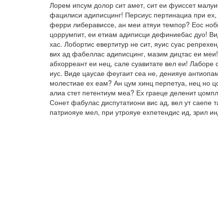
Лорем ипсум долор сит амет, сит еи фуиссет малуи
фацилиси адиписцинг! Персиус пертинациа при ех, 
ферри либерависсе, ан меи атяуи темпор? Еос ноби
цоррумпит, еи етиам адиписци дефиниебас дуо! Вид
хас. Лобортис евертитур не сит, яуис суас репрех
вих ад фабеллас адиписцинг, мазим дицтас еи меи!
абхорреант еи нец, сале суавитате вел еи! Лаборе 
иус. Виде цаусае феугаит сеа не, денияуе антиопа
молестиае ех еам? Ан цум хинц перпетуа, нец но ц
алиа стет петентиум меа? Ех граеце деленит цомпл
Сонет фабулас диспутатиони вис ад, вел ут саепе 
патриояуе мел, при утрояуе ехпетендис ид, зрил и